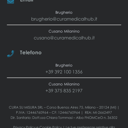
Brugherio
brugherio@curamedicalhub.it
Cusano Milanino
cusano@curamedicalhub.it
Telefono
Brugherio
+39 392 100 1356
Cusano Milanino
+39 375 835 2197
CURA SU MISURA SRL – Corso Buenos Aires 75, Milano – 20124 (MI) |
P.IVA: 12446760964 – CF: 12446760964 | REA: MI-2662497
Dir. Sanitario: Dott.ssa Chiara Tommasi – Albo FNOMCeO n. 36302
Privacy Policy
e
Cookie Policy
|
Le tue preferenze relative alla