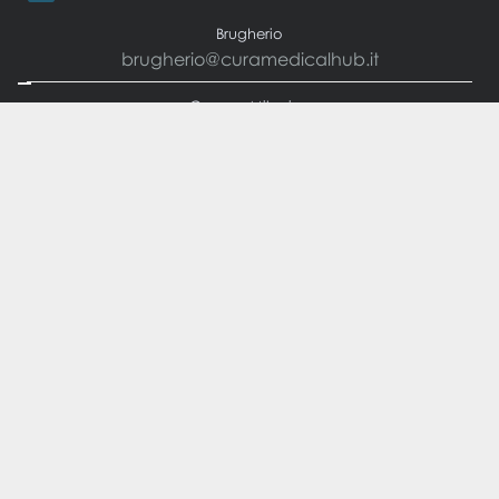
Brugherio
brugherio@curamedicalhub.it
Cusano Milanino
cusano@curamedicalhub.it
Telefono
Brugherio
+39 392 100 1356
Cusano Milanino
+39 375 835 2197
CURA SU MISURA SRL – Corso Buenos Aires 75, Milano – 20124 (MI) |
P.IVA: 12446760964 – CF: 12446760964 | REA: MI-2662497
Dir. Sanitario: Dott.ssa Chiara Tommasi – Albo FNOMCeO n. 36302
Privacy Policy
e
Cookie Policy
|
Le tue preferenze relative alla
privacy