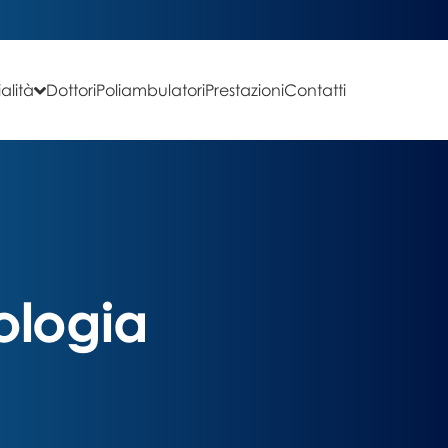
alità
Dottori
Poliambulatori
Prestazioni
Contatti
ologia