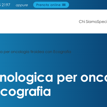
5 2197
oppure
Prenota online
Chi Siamo
Speci
ca per oncologia tiroidea con Ecografia
inologica per onc
Ecografia