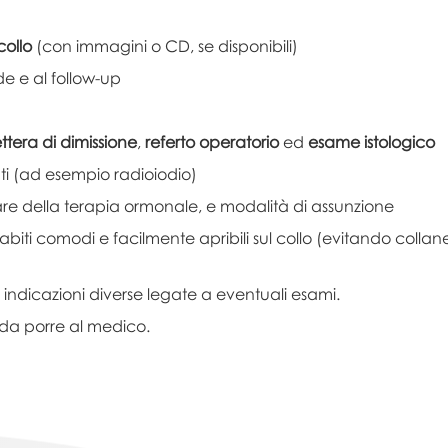
collo
(con immagini o CD, se disponibili)
ide e al follow-up
ettera di dimissione
,
referto operatorio
ed
esame istologico
i (ad esempio radioiodio)
lare della terapia ormonale, e modalità di assunzione
abiti comodi e facilmente apribili sul collo (evitando collan
 indicazioni diverse legate a eventuali esami.
da porre al medico.