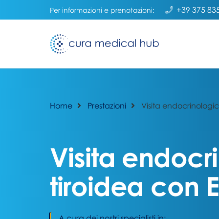
+39 375 83
Per informazioni e prenotazioni:
Home
Prestazioni
Visita endocrinologi
Visita endocr
tiroidea con 
A cura dei nostri specialisti in: