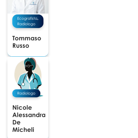
Ecografista
,
Radiologo
Tommaso
Russo
Radiologo
Nicole
Alessandra
De
Micheli