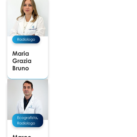
Radiologo
Maria
Grazia
Bruno
Ecografista
,
Radiologo
Marco