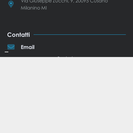
Via Giuseppe Zucchi, 9, 20095 Cusano
Milanino MI
Contatti
Email
Brugherio
brugherio@curamedicalhub.it
Cusano Milanino
cusano@curamedicalhub.it
Telefono
Brugherio
+39 392 100 1356
Cusano Milanino